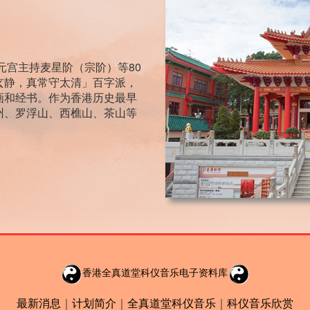
元宫主持麦星阶（宗阶）等80
玄静，真常守太清」百字派，
画和经书。作为香港历史最早
州、罗浮山、西樵山、茶山等
香港全真道堂科仪音乐电子资料库
最新消息
｜
计划简介
｜
全真道堂科仪音乐
｜
科仪音乐欣赏