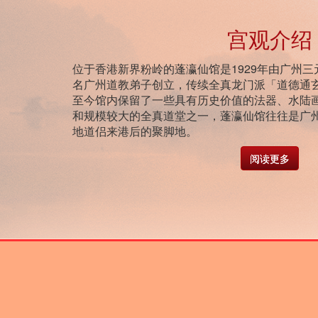
宫观介绍
位于香港新界粉岭的蓬瀛仙馆是1929年由广州三
名广州道教弟子创立，传续全真龙门派「道德通
至今馆内保留了一些具有历史价值的法器、水陆
和规模较大的全真道堂之一，蓬瀛仙馆往往是广
地道侣来港后的聚脚地。
阅读更多