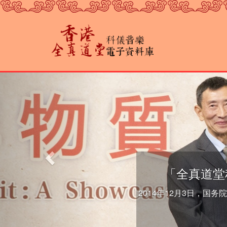
跳
转
到
主
要
内
容
前
一
个
「全真道堂
2014年12月3日，