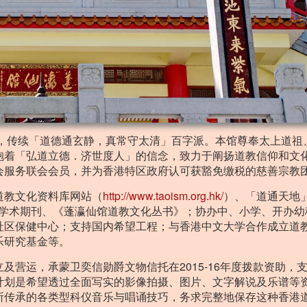
观，传续「道德通玄静，真常守太清」百字派。本馆尊奉太上道祖
抱着「弘道立德．济世度人」的信念，致力于阐扬道教信仰和文
会服务联会会员，并为香港特区政府认可获豁免缴税的慈善宗教
道教文化资料库网站（
http://www.taoism.org.hk/
）、「道通天地
学术期刊、《蓬瀛仙馆道教文化丛书》；协办中、小学、开办幼
社区保健中心；支持国内希望工程；与香港中文大学合作成立道
乐研究基金等。
及营运，承蒙卫奕信勋爵文物信托在2015-16年度拨款资助，
计划是希望透过全面写实的影像拍摄、图片、文字解说及乐谱等
所传承的各类型科仪音乐与唱诵技巧，务求完整地保存这种香港