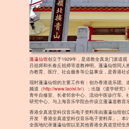
蓬瀛仙馆
创立于1929年，是道教全真龙门派道
吕祖师和长春丘祖师等道教神明。蓬瀛仙馆同人
办教育、医疗、社会服务等公益事业，是香港社
现时蓬瀛仙馆的主要工作有：创办香港道乐团、
频道（
http://www.taoist.tv/
）；出版《道学研究》
青年自修室、长者邻舍中心、流动中医诊疗车、
研究中心、与上海音乐学院合作设立蓬瀛道教音
香港全真道堂科仪音乐电子资料库由蓬瀛仙馆创立
开发「香港全真道堂科仪音乐电子资料库」。本
全面地纪录蓬瀛仙馆以至其他香港全真道堂经生