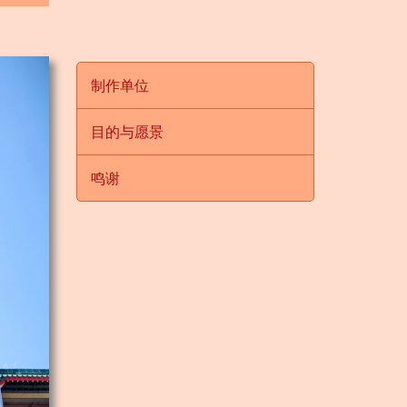
制作单位
目的与愿景
鸣谢