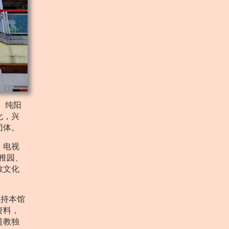
、纯阳
化，兴
团体。
」电视
稚园、
教文化
支持本馆
资料，
道教独