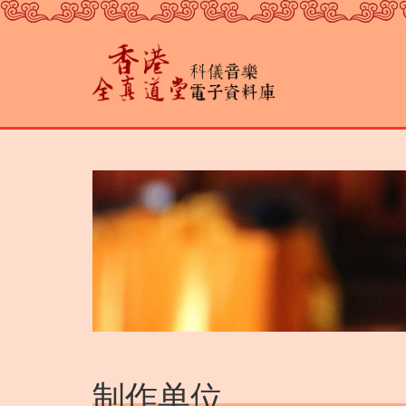
跳
转
到
主
要
内
容
制作单位