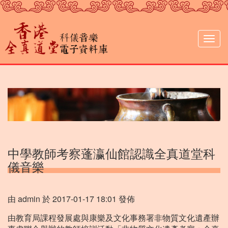
移
至
主
內
Togg
容
navig
中學教師考察蓬瀛仙館認識全真道堂科
儀音樂
由
admin
於
2017-01-17 18:01
發佈
由教育局課程發展處與康樂及文化事務署非物質文化遺產辦