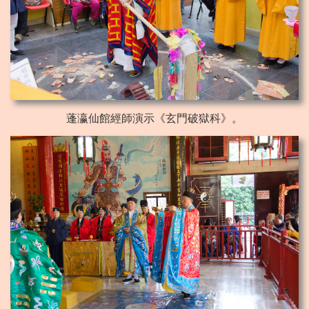
蓬瀛仙館經師演示《玄門破獄科》。