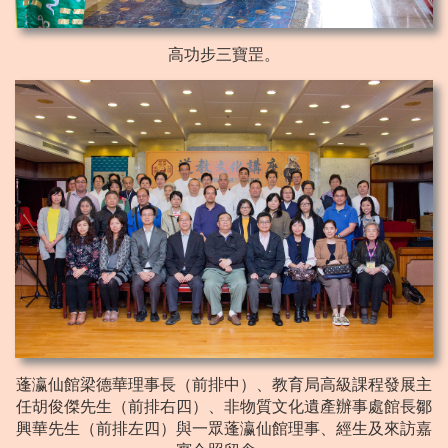
高功步三寶罡。
蓬瀛仙館梁德華理事長（前排中）、教育局高級課程發展主
任胡俊傑先生（前排右四）、非物質文化遺產辦事處館長鄒
興華先生（前排左四）與一眾蓬瀛仙館理事、經生及來訪嘉