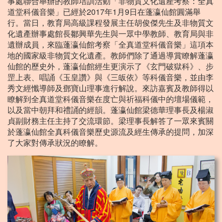
事處聯合舉辦的教師培訓活動「非物質文化遺產考察：全真
道堂科儀音樂」已經於2017年1月9日在蓬瀛仙館圓滿舉
行。當日，教育局高級課程發展主任胡俊傑先生及非物質文
化遺產辦事處館長鄒興華先生與一眾中學教師、教育局與非
遺辦成員，來臨蓬瀛仙館考察「全真道堂科儀音樂」這項本
地的國家級非物質文化遺產。教師們除了通過導賞瞭解蓬瀛
仙館的歷史外，蓬瀛仙館經生更演示了《玄門破獄科》、步
罡上表、唱誦《玉皇讚》與《三皈依》等科儀音樂，並由李
秀文經懺導師及鄧寶山理事進行解說。來訪嘉賓及教師得以
瞭解到全真道堂科儀音樂在度亡與祈福科儀中的壇場儀範，
以及當中朝拜和禮誦的經韻。蓬瀛仙館梁德華理事長及楊淑
貞副財務主任主持了交流環節。梁理事長解答了一眾來賓關
於蓬瀛仙館全真科儀音樂歷史源流及經生傳承的提問，加深
了大家對傳承狀況的瞭解。