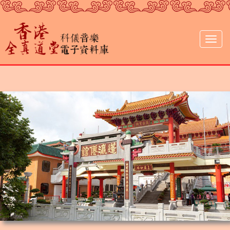
移
至
主
內
Togg
容
navig