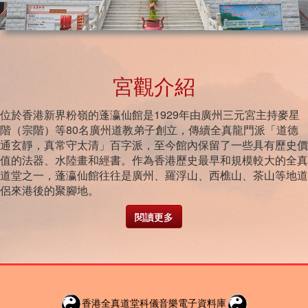
宮觀介紹
位於香港新界粉嶺的蓬瀛仙館是1929年由廣州三元宮主持麥星
階（宗階）等80名廣州道教弟子創立，傳續全真龍門派「道德
通玄靜，真常守太清」百字派，至今館內保留了一些具有歷史價
值的法器、水陸畫和經書。作為香港歷史最早和規模較大的全真
道堂之一，蓬瀛仙館往往是廣州、羅浮山、西樵山、茶山等地道
侶來港後的聚腳地。
閱讀更多
香港全真道堂科儀音樂電子資料庫