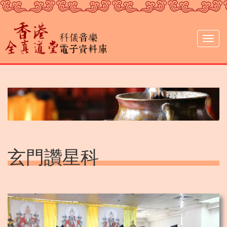
移
至
主
內
Togg
容
navig
玄門讚星科