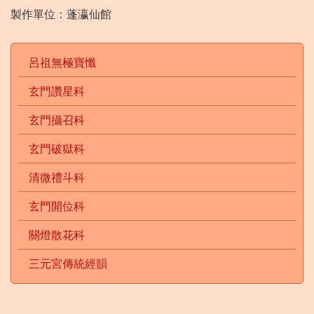
製作單位：蓬瀛仙館
呂祖無極寶懺
玄門讚星科
玄門攝召科
玄門破獄科
清微禮斗科
玄門開位科
關燈散花科
三元宮傳統經韻