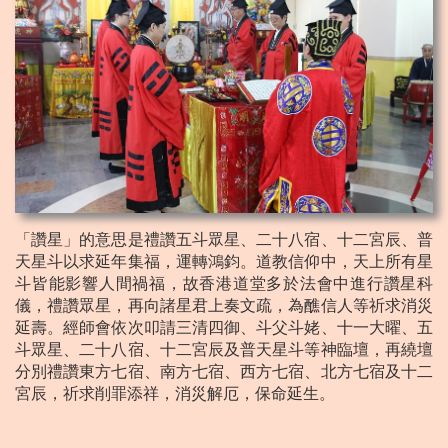
「讚星」的意思是禮讚五斗眾星、二十八宿、十二宮辰、普
天星斗以求延年集福，運轉鴻鈞。道教信仰中，天上所有星
斗皆能影響人間禍福，故香港道堂多於法會中進行讚星科
儀，禮讚眾星，再向諸星君上奏文疏，為醮信人等祈求消災
延壽。經師會依次叩請三清四御、斗父斗姥、十一大曜、五
斗眾星、二十八宿、十二宮辰及普天星斗等神臨壇，再繞壇
分別禮讚東方七宿、南方七宿、西方七宿、北方七宿及十二
宮辰，祈求削罪添祥，消災解厄，保命延生。